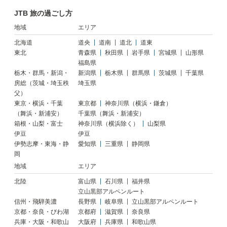
JTB 旅の過ごし方
地域
エリア
北海道
道央
道南
道北
道東
東北
青森県
秋田県
岩手県
宮城県
山形県
福島県
栃木・群馬・新潟・
新潟県
栃木県
群馬県
茨城県
千葉県
房総（茨城・埼玉秩
埼玉県
父）
東京・横浜・千葉
東京都
神奈川県（横浜・鎌倉）
（舞浜・新浦安）
千葉県（舞浜・新浦安）
箱根・山梨・富士
神奈川県（横浜除く）
山梨県
伊豆
伊豆
伊勢志摩・東海・静
愛知県
三重県
静岡県
岡
地域
エリア
北陸
富山県
石川県
福井県
立山黒部アルペンルート
信州・飛騨美濃
長野県
岐阜県
立山黒部アルペンルート
京都・奈良・びわ湖
京都府
滋賀県
奈良県
兵庫・大阪・和歌山
大阪府
兵庫県
和歌山県