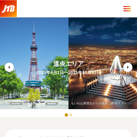
道央エリア
arrow_left
arrow_right
2025年4月1日〜2025年10月31日
さっぽろテレビ塔（夏頃）
もいわ山展望台からの夜景（夏頃/イメージ）