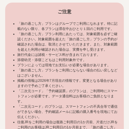
ご注意
「旅の過ごし方」プランはグループでご利用になれます。特に記
載のない限り、各プランは滞在中おひとり１回のご利用です。
「旅の過ごし方」プラン利用にあたっては、対象範囲を必ずご確
認ください。対象範囲を超えた「旅の過ごし方」プランの予約が
確認された場合は、取消とさせていただきます。また、対象範囲
を超えた利用が確認された場合は、実費を申し受けます。
旅行代金には諸税・サービス料が含まれております。
添寝幼児・添寝こどもはご利用対象外です。
プランによっては現地でお支払いが必要な場合があります。
「旅の過ごし方」プランをご利用にならない場合の払い戻しなど
はございません。
掲載の情報は2026年7月現在の情報です。変更となる場合があり
ますので予めご了承ください。
「二次元コード」「予約確認票」のプランは、ご利用時にスマー
トフォンが必要です。データ通信料はお客様のご負担となりま
す。
「二次元コード」のプランは、スマートフォンの不具合等で通信
ができない場合、予約確認メールに記載の購入番号を現地にてお
伝えください。
往復JRをご利用の場合は復路ご利用日の1か月前、片道だけJRを
ご利用のお客様はJRご利用日の1か月前まで、「旅の過ごし方」