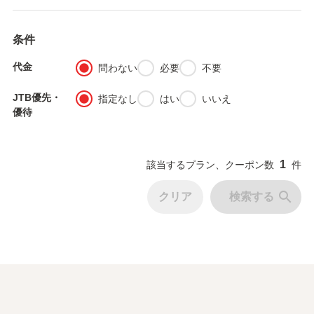
条件
代金
fiber_manual_record
fiber_manual_record
fiber_manual_record
問わない
必要
不要
JTB優先・
fiber_manual_record
fiber_manual_record
fiber_manual_record
指定なし
はい
いいえ
優待
1
該当するプラン、クーポン数
件
search
クリア
検索する