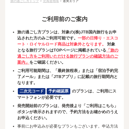
chevron_right
chevron_right
旅の過ごし方トップ
北海道地域
道央エリア
ご利用前のご案内
旅の過ごし方プランは、対象の(株)JTB国内旅行をお申
込された方のみご利用可能です。
一部の日帰り・エスコ
ート・ロイヤルロード商品は対象外となります。
対象
となる旅行プランはTOPページに掲載されている
「旅の
過ごし方をご利用いただける旅行プランの確認方法のご
案内」
をご確認ください。
ご利用可能期間は、「最終旅程表」または「宿泊予約完
了メール」または「JTBアプリ」に記載の旅行期間内と
なります。
二次元コード
予約確認票
のプランは、ご利用にス
マートフォンが必要です。
発売開始前のプランは、発売後より「ご利用はこちら」
ボタンが表示されますので、予約方法をお確かめのうえ
お申込ください。
事前にお申込みが必要なプランもございます。申込方法