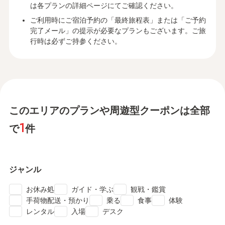
は各プランの詳細ページにてご確認ください。
ご利用時にご宿泊予約の「最終旅程表」または「ご予約
完了メール」の提示が必要なプランもございます。ご旅
行時は必ずご持参ください。
このエリアのプランや周遊型クーポンは全部
1
で
件
ジャンル
check
check
check
お休み処
ガイド・学ぶ
観戦・鑑賞
check
check
check
check
手荷物配送・預かり
乗る
食事
体験
check
check
check
レンタル
入場
デスク