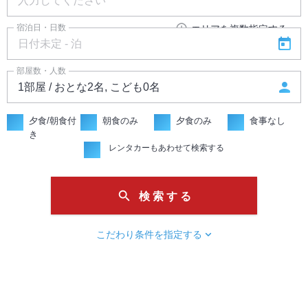
add_circle_outline
宿泊日・日数
エリアを複数指定する
today
部屋数・人数
person
夕食/朝食付
朝食のみ
夕食のみ
食事なし
き
レンタカーもあわせて検索する
search
検 索 す る
chevron_right
こだわり条件を指定する