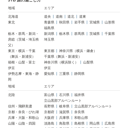
JTB 旅の過ごし方
地域
エリア
北海道
道央
道南
道北
道東
東北
青森県
秋田県
岩手県
宮城県
山形県
福島県
栃木・群馬・新潟・
新潟県
栃木県
群馬県
茨城県
千葉県
房総（茨城・埼玉秩
埼玉県
父）
東京・横浜・千葉
東京都
神奈川県（横浜・鎌倉）
（舞浜・新浦安）
千葉県（舞浜・新浦安）
箱根・山梨・富士
神奈川県（横浜除く）
山梨県
伊豆
伊豆
伊勢志摩・東海・静
愛知県
三重県
静岡県
岡
地域
エリア
北陸
富山県
石川県
福井県
立山黒部アルペンルート
信州・飛騨美濃
長野県
岐阜県
立山黒部アルペンルート
京都・奈良・びわ湖
京都府
滋賀県
奈良県
兵庫・大阪・和歌山
大阪府
兵庫県
和歌山県
山陽・山陰・四国
淡路島
鳥取県
島根県
岡山県
広島県