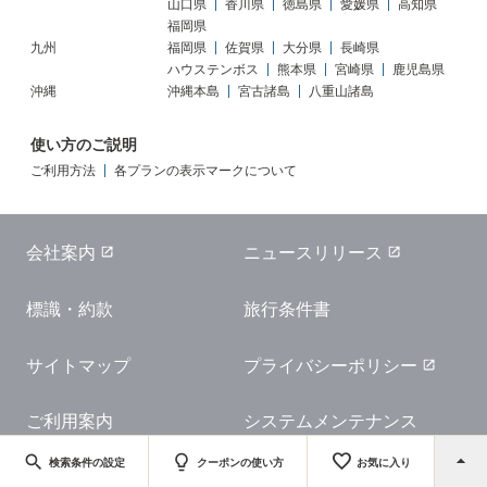
山口県
香川県
徳島県
愛媛県
高知県
福岡県
九州
福岡県
佐賀県
大分県
長崎県
ハウステンボス
熊本県
宮崎県
鹿児島県
沖縄
沖縄本島
宮古諸島
八重山諸島
使い方のご説明
ご利用方法
各プランの表示マークについて
会社案内
ニュースリリース
標識・約款
旅行条件書
サイトマップ
プライバシーポリシー
ご利用案内
システムメンテナンス
favorite
arrow_drop_up
search
lightbulb
検索条件の設定
クーポンの使い方
お気に入り
Copyright JTB Corp. All rights reserved.