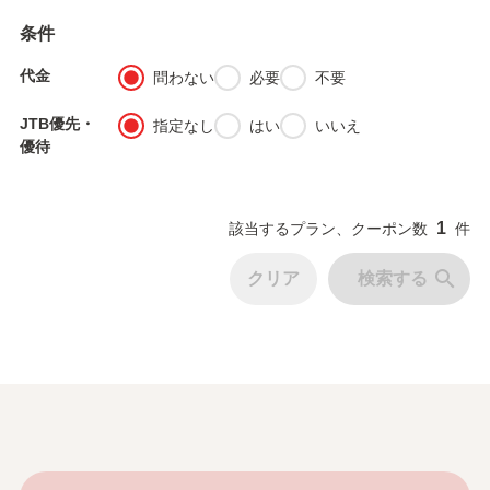
条件
代金
fiber_manual_record
fiber_manual_record
fiber_manual_record
問わない
必要
不要
JTB優先・
fiber_manual_record
fiber_manual_record
fiber_manual_record
指定なし
はい
いいえ
優待
1
該当するプラン、クーポン数
件
search
クリア
検索する