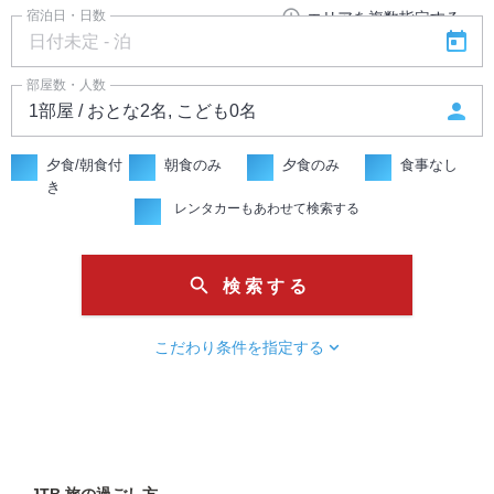
add_circle_outline
宿泊日・日数
エリアを複数指定する
today
部屋数・人数
person
夕食/朝食付
朝食のみ
夕食のみ
食事なし
き
レンタカーもあわせて検索する
search
検 索 す る
chevron_right
こだわり条件を指定する