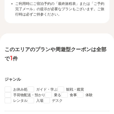
ご利用時にご宿泊予約の「最終旅程表」または「ご予約
完了メール」の提示が必要なプランもございます。ご旅
行時は必ずご持参ください。
このエリアのプランや周遊型クーポンは全部
1
で
件
ジャンル
check
check
check
お休み処
ガイド・学ぶ
観戦・鑑賞
check
check
check
check
手荷物配送・預かり
乗る
食事
体験
check
check
check
レンタル
入場
デスク