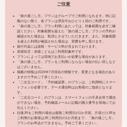
ご注意
「旅の過ごし方」プランはグループでご利用になれます。特に記
載のない限り、各プランは滞在中おひとり１回のご利用です。
「旅の過ごし方」プラン利用にあたっては、対象範囲を必ずご確
認ください。対象範囲を超えた「旅の過ごし方」プランの予約が
確認された場合は、取消とさせていただきます。また、対象範囲
を超えた利用が確認された場合は、実費を申し受けます。
旅行代金には諸税・サービス料が含まれております。
添寝幼児・添寝こどもはご利用対象外です。
プランによっては現地でお支払いが必要な場合があります。
「旅の過ごし方」プランをご利用にならない場合の払い戻しなど
はございません。
掲載の情報は2026年7月現在の情報です。変更となる場合があり
ますので予めご了承ください。
「二次元コード」「予約確認票」のプランは、ご利用時にスマー
トフォンが必要です。データ通信料はお客様のご負担となりま
す。
「二次元コード」のプランは、スマートフォンの不具合等で通信
ができない場合、予約確認メールに記載の購入番号を現地にてお
伝えください。
往復JRをご利用の場合は復路ご利用日の1か月前、片道だけJRを
ご利用のお客様はJRご利用日の1か月前まで、「旅の過ごし方」
プランのお申込ができません。予めご了承ください。