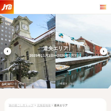
道央エリア
arrow_left
arrow_right
2025年11月1日〜2026年3月31日
札幌市時計台（冬頃）
小樽運河（冬頃）
chevron_right
chevron_right
旅の過ごし方トップ
北海道地域
道央エリア