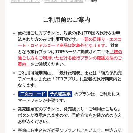
chevron_right
chevron_right
旅の過ごし方トップ
伊勢志摩・東海・静岡地域
三重県
ご利用前のご案内
旅の過ごし方プランは、対象の(株)JTB国内旅行をお申
込された方のみご利用可能です。
一部の日帰り・エスコ
ート・ロイヤルロード商品は対象外となります。
対象
となる旅行プランはTOPページに掲載されている
「旅の
過ごし方をご利用いただける旅行プランの確認方法のご
案内」
をご確認ください。
ご利用可能期間は、「最終旅程表」または「宿泊予約完
了メール」または「JTBアプリ」に記載の旅行期間内と
なります。
二次元コード
予約確認票
のプランは、ご利用にス
マートフォンが必要です。
発売開始前のプランは、発売後より「ご利用はこちら」
ボタンが表示されますので、予約方法をお確かめのうえ
お申込ください。
事前にお申込みが必要なプランもございます。申込方法