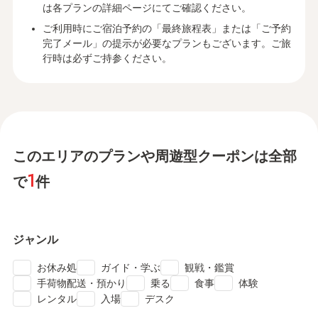
は各プランの詳細ページにてご確認ください。
ご利用時にご宿泊予約の「最終旅程表」または「ご予約
完了メール」の提示が必要なプランもございます。ご旅
行時は必ずご持参ください。
このエリアのプランや周遊型クーポンは全部
1
で
件
ジャンル
check
check
check
お休み処
ガイド・学ぶ
観戦・鑑賞
check
check
check
check
手荷物配送・預かり
乗る
食事
体験
check
check
check
レンタル
入場
デスク