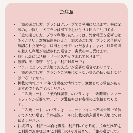
ご注意
「旅の過ごし方」プランはグループでご利用になれます。特に記
載のない限り、各プランは滞在中おひとり１回のご利用です。
「旅の過ごし方」プラン利用にあたっては、対象範囲を必ずご確
認ください。対象範囲を超えた「旅の過ごし方」プランの予約が
確認された場合は、取消とさせていただきます。また、対象範囲
を超えた利用が確認された場合は、実費を申し受けます。
旅行代金には諸税・サービス料が含まれております。
添寝幼児・添寝こどもはご利用対象外です。
プランによっては現地でお支払いが必要な場合があります。
「旅の過ごし方」プランをご利用にならない場合の払い戻しなど
はございません。
掲載の情報は2026年7月現在の情報です。変更となる場合があり
ますので予めご了承ください。
「二次元コード」「予約確認票」のプランは、ご利用時にスマー
トフォンが必要です。データ通信料はお客様のご負担となりま
す。
「二次元コード」のプランは、スマートフォンの不具合等で通信
ができない場合、予約確認メールに記載の購入番号を現地にてお
伝えください。
往復JRをご利用の場合は復路ご利用日の1か月前、片道だけJRを
ご利用のお客様はJRご利用日の1か月前まで、「旅の過ごし方」