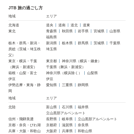
JTB 旅の過ごし方
地域
エリア
北海道
道央
道南
道北
道東
東北
青森県
秋田県
岩手県
宮城県
山形県
福島県
栃木・群馬・新潟・
新潟県
栃木県
群馬県
茨城県
千葉県
房総（茨城・埼玉秩
埼玉県
父）
東京・横浜・千葉
東京都
神奈川県（横浜・鎌倉）
（舞浜・新浦安）
千葉県（舞浜・新浦安）
箱根・山梨・富士
神奈川県（横浜除く）
山梨県
伊豆
伊豆
伊勢志摩・東海・静
愛知県
三重県
静岡県
岡
地域
エリア
北陸
富山県
石川県
福井県
立山黒部アルペンルート
信州・飛騨美濃
長野県
岐阜県
立山黒部アルペンルート
京都・奈良・びわ湖
京都府
滋賀県
奈良県
兵庫・大阪・和歌山
大阪府
兵庫県
和歌山県