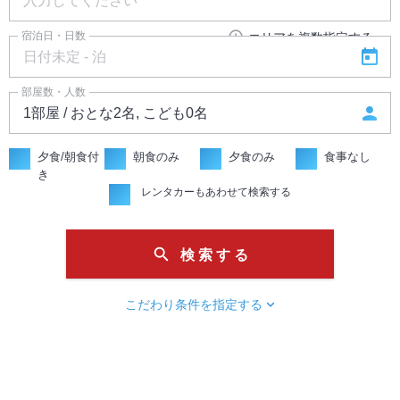
add_circle_outline
宿泊日・日数
エリアを複数指定する
today
部屋数・人数
person
夕食/朝食付
朝食のみ
夕食のみ
食事なし
き
レンタカーもあわせて検索する
search
検 索 す る
chevron_right
こだわり条件を指定する