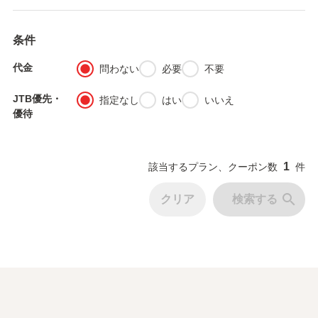
条件
代金
fiber_manual_record
fiber_manual_record
fiber_manual_record
問わない
必要
不要
JTB優先・
fiber_manual_record
fiber_manual_record
fiber_manual_record
指定なし
はい
いいえ
優待
1
該当するプラン、クーポン数
件
search
クリア
検索する