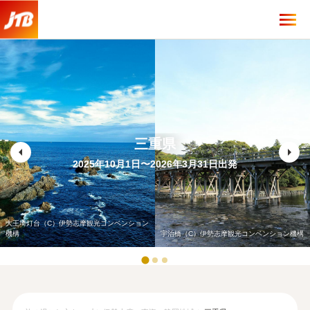
三重県
arrow_left
arrow_right
2025年10月1日〜2026年3月31日出発
大王埼灯台（C）伊勢志摩観光コンベンション
機構
宇治橋（C）伊勢志摩観光コンベンション機構