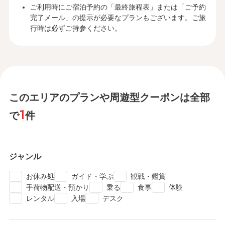
ご利用時にご宿泊予約の「最終旅程表」または「ご予約
完了メール」の提示が必要なプランもございます。ご旅
行時は必ずご持参ください。
このエリアのプランや周遊型クーポンは全部
1
で
件
ジャンル
check
check
check
お休み処
ガイド・学ぶ
観戦・鑑賞
check
check
check
check
手荷物配送・預かり
乗る
食事
体験
check
check
check
レンタル
入場
デスク