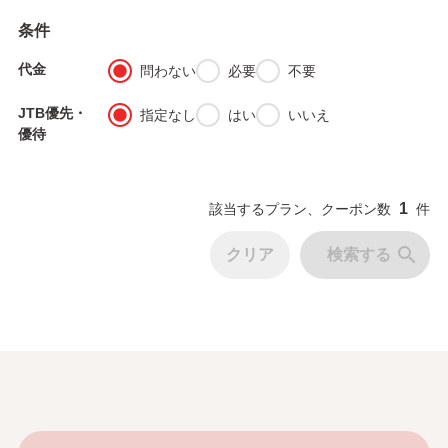
条件
代金
fiber_manual_record
fiber_manual_record
fiber_manual_record
問わない
必要
不要
JTB優先・
fiber_manual_record
fiber_manual_record
fiber_manual_record
指定なし
はい
いいえ
優待
1
該当するプラン、クーポン数
件
search
クリア
検索する