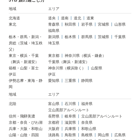
JTB 旅の過ごし方
地域
エリア
北海道
道央
道南
道北
道東
東北
青森県
秋田県
岩手県
宮城県
山形県
福島県
栃木・群馬・新潟・
新潟県
栃木県
群馬県
茨城県
千葉県
房総（茨城・埼玉秩
埼玉県
父）
東京・横浜・千葉
東京都
神奈川県（横浜・鎌倉）
（舞浜・新浦安）
千葉県（舞浜・新浦安）
箱根・山梨・富士
神奈川県（横浜除く）
山梨県
伊豆
伊豆
伊勢志摩・東海・静
愛知県
三重県
静岡県
岡
地域
エリア
北陸
富山県
石川県
福井県
立山黒部アルペンルート
信州・飛騨美濃
長野県
岐阜県
立山黒部アルペンルート
京都・奈良・びわ湖
京都府
滋賀県
奈良県
兵庫・大阪・和歌山
大阪府
兵庫県
和歌山県
山陽・山陰・四国
淡路島
鳥取県
島根県
岡山県
広島県