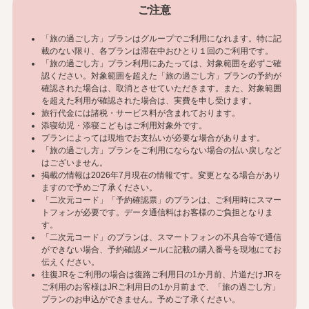
ご注意
「旅の過ごし方」プランはグループでご利用になれます。特に記
載のない限り、各プランは滞在中おひとり１回のご利用です。
「旅の過ごし方」プラン利用にあたっては、対象範囲を必ずご確
認ください。対象範囲を超えた「旅の過ごし方」プランの予約が
確認された場合は、取消とさせていただきます。また、対象範囲
を超えた利用が確認された場合は、実費を申し受けます。
旅行代金には諸税・サービス料が含まれております。
添寝幼児・添寝こどもはご利用対象外です。
プランによっては現地でお支払いが必要な場合があります。
「旅の過ごし方」プランをご利用にならない場合の払い戻しなど
はございません。
掲載の情報は2026年7月現在の情報です。変更となる場合があり
ますので予めご了承ください。
「二次元コード」「予約確認票」のプランは、ご利用時にスマー
トフォンが必要です。データ通信料はお客様のご負担となりま
す。
「二次元コード」のプランは、スマートフォンの不具合等で通信
ができない場合、予約確認メールに記載の購入番号を現地にてお
伝えください。
往復JRをご利用の場合は復路ご利用日の1か月前、片道だけJRを
ご利用のお客様はJRご利用日の1か月前まで、「旅の過ごし方」
プランのお申込ができません。予めご了承ください。