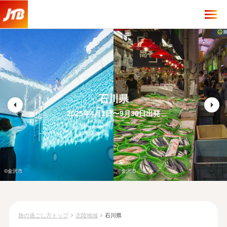
石川県
arrow_left
arrow_right
2025年4月1日〜9月30日出発
©金沢市
©金沢市
chevron_right
chevron_right
旅の過ごし方トップ
北陸地域
石川県