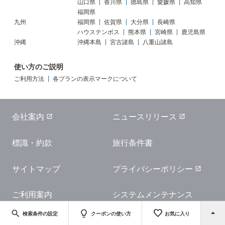
山口県
香川県
徳島県
愛媛県
高知県
福岡県
九州
福岡県
佐賀県
大分県
長崎県
ハウステンボス
熊本県
宮崎県
鹿児島県
沖縄
沖縄本島
宮古諸島
八重山諸島
使い方のご説明
ご利用方法
各プランの表示マークについて
会社案内
ニュースリリース
標識・約款
旅行条件書
サイトマップ
プライバシーポリシー
ご利用案内
システムメンテナンス
favorite
arrow_drop_up
search
lightbulb
検索条件の設定
クーポンの使い方
お気に入り
Copyright JTB Corp. All rights reserved.