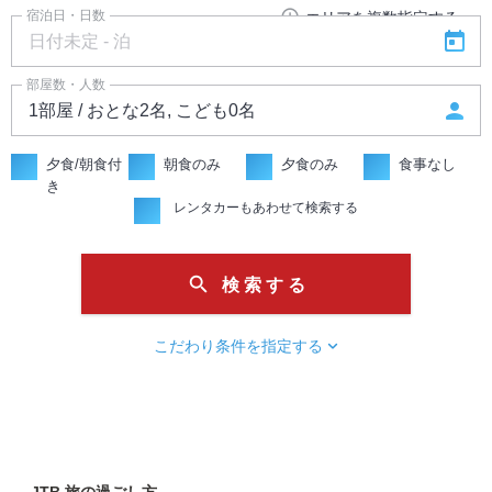
add_circle_outline
宿泊日・日数
エリアを複数指定する
today
部屋数・人数
person
夕食/朝食付
朝食のみ
夕食のみ
食事なし
き
レンタカーもあわせて検索する
search
検 索 す る
chevron_right
こだわり条件を指定する