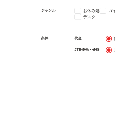
ジャンル
check
check
お休み処
ガ
check
デスク
条件
代金
fiber_manual_record
JTB優先・優待
fiber_manual_record