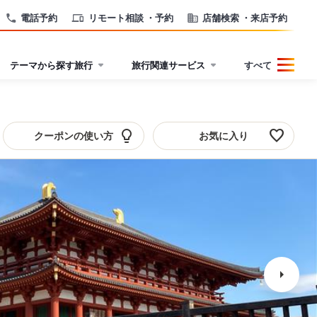
電話予約
リモート相談
・予約
店舗検索
・来店予約
テーマから探す旅行
旅行関連サービス
すべて
favorite
lightbulb
クーポンの使い方
お気に入り
arrow_right