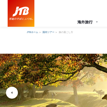
海外旅行
JTBホーム
国内ツアー
旅の過ごし方
arrow_left