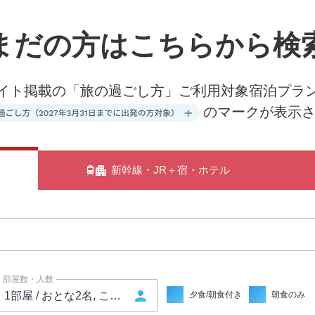
まだの方は
こちらから検
イト掲載の「旅の過ごし方」ご利用対象宿泊プラ
のマークが表示
新幹線・JR＋宿・ホテル
部屋数・人数
person
夕食/朝食付き
朝食のみ