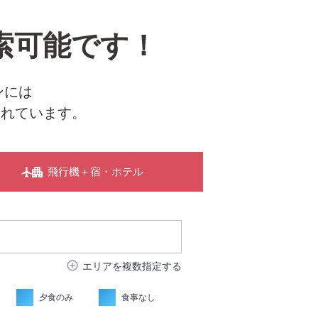
索可能です！
ンには
されています。
飛行機＋宿・ホテル
add_circle_outline
エリアを複数指定する
夕食のみ
食事なし