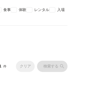
k
check
check
check
食事
体験
レンタル
入場
search
1
クリア
検索する
件