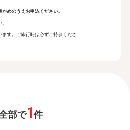
確かめのうえお申込ください。
い。
います。ご旅行時は必ずご持参くださ
1
全部で
件