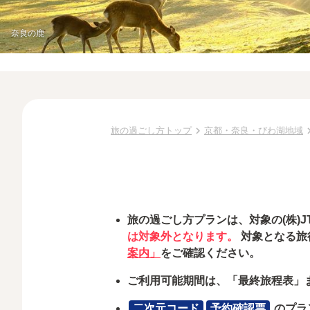
奈良の鹿
chevron_right
chevron
旅の過ごし方トップ
京都・奈良・びわ湖地域
旅の過ごし方プランは、対象の(株)
は対象外となります。
対象となる旅
案内」
をご確認ください。
ご利用可能期間は、「最終旅程表」
二次元コード
予約確認票
のプラ