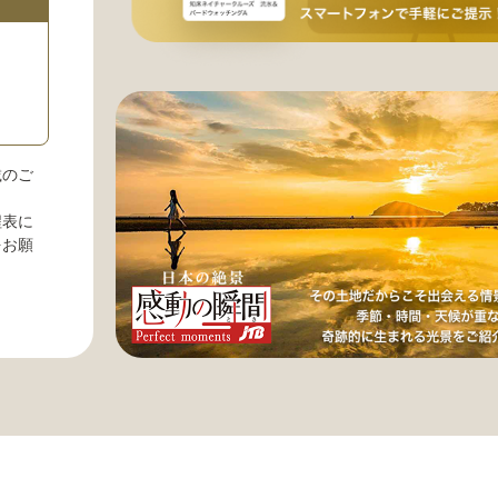
載のご
程表に
をお願