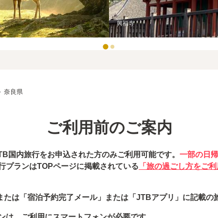
興福寺
_right
奈良県
ご利用前のご案内
JTB国内旅行をお申込された方のみご利用可能です。
一部の日
行プランはTOPページに掲載されている
「旅の過ごし方をご利
または「宿泊予約完了メール」または「JTBアプリ」に記載の
ンは、ご利用にスマートフォンが必要です。