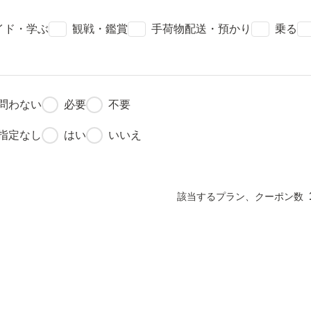
check
check
check
chec
イド・学ぶ
観戦・鑑賞
手荷物配送・預かり
乗る
fiber_manual_record
fiber_manual_record
問わない
必要
不要
fiber_manual_record
fiber_manual_record
指定なし
はい
いいえ
該当するプラン、クーポン数