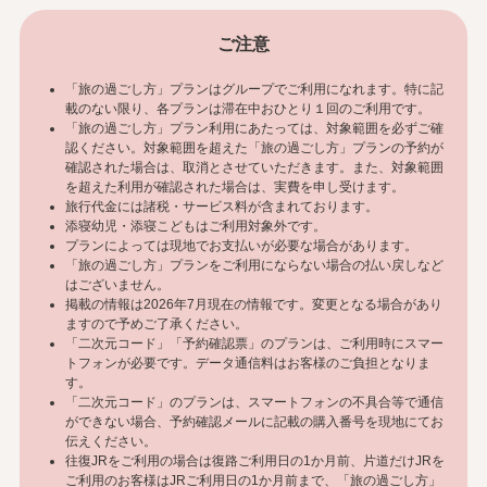
ご注意
「旅の過ごし方」プランはグループでご利用になれます。特に記
載のない限り、各プランは滞在中おひとり１回のご利用です。
「旅の過ごし方」プラン利用にあたっては、対象範囲を必ずご確
認ください。対象範囲を超えた「旅の過ごし方」プランの予約が
確認された場合は、取消とさせていただきます。また、対象範囲
を超えた利用が確認された場合は、実費を申し受けます。
旅行代金には諸税・サービス料が含まれております。
添寝幼児・添寝こどもはご利用対象外です。
プランによっては現地でお支払いが必要な場合があります。
「旅の過ごし方」プランをご利用にならない場合の払い戻しなど
はございません。
掲載の情報は2026年7月現在の情報です。変更となる場合があり
ますので予めご了承ください。
「二次元コード」「予約確認票」のプランは、ご利用時にスマー
トフォンが必要です。データ通信料はお客様のご負担となりま
す。
「二次元コード」のプランは、スマートフォンの不具合等で通信
ができない場合、予約確認メールに記載の購入番号を現地にてお
伝えください。
往復JRをご利用の場合は復路ご利用日の1か月前、片道だけJRを
ご利用のお客様はJRご利用日の1か月前まで、「旅の過ごし方」