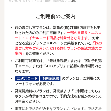
chevron_right
chevron_right
旅の過ごし方トップ
山陽・山陰・四国地域
山口県
ご利用前のご案内
旅の過ごし方プランは、対象の(株)JTB国内旅行をお申
込された方のみご利用可能です。
一部の日帰り・エスコ
ート・ロイヤルロード商品は対象外となります。
対象
となる旅行プランはTOPページに掲載されている
「旅の
過ごし方をご利用いただける旅行プランの確認方法のご
案内」
をご確認ください。
ご利用可能期間は、「最終旅程表」または「宿泊予約完
了メール」または「JTBアプリ」に記載の旅行期間内と
なります。
二次元コード
予約確認票
のプランは、ご利用にス
マートフォンが必要です。
発売開始前のプランは、発売後より「ご利用はこちら」
ボタンが表示されますので、予約方法をお確かめのうえ
お申込ください。
事前にお申込みが必要なプランもございます。申込方法