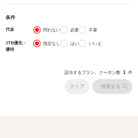
条件
代金
fiber_manual_record
fiber_manual_record
fiber_manual_record
問わない
必要
不要
JTB優先・
fiber_manual_record
fiber_manual_record
fiber_manual_record
指定なし
はい
いいえ
優待
1
該当するプラン、クーポン数
件
search
クリア
検索する