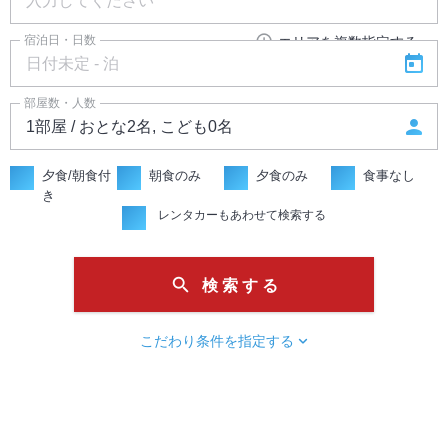
add_circle_outline
宿泊日・日数
エリアを複数指定する
today
部屋数・人数
person
夕食/朝食付
朝食のみ
夕食のみ
食事なし
き
レンタカーもあわせて検索する
search
検 索 す る
chevron_right
こだわり条件を指定する