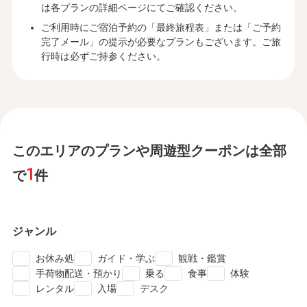
は各プランの詳細ページにてご確認ください。
ご利用時にご宿泊予約の「最終旅程表」または「ご予約
完了メール」の提示が必要なプランもございます。ご旅
行時は必ずご持参ください。
このエリアのプランや周遊型クーポンは全部
1
で
件
ジャンル
check
check
check
お休み処
ガイド・学ぶ
観戦・鑑賞
check
check
check
check
手荷物配送・預かり
乗る
食事
体験
check
check
check
レンタル
入場
デスク