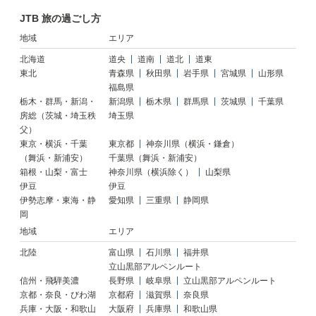
JTB 旅の過ごし方
地域
エリア
北海道
道央
道南
道北
道東
東北
青森県
秋田県
岩手県
宮城県
山形県
福島県
栃木・群馬・新潟・
新潟県
栃木県
群馬県
茨城県
千葉県
房総（茨城・埼玉秩
埼玉県
父）
東京・横浜・千葉
東京都
神奈川県（横浜・鎌倉）
（舞浜・新浦安）
千葉県（舞浜・新浦安）
箱根・山梨・富士
神奈川県（横浜除く）
山梨県
伊豆
伊豆
伊勢志摩・東海・静
愛知県
三重県
静岡県
岡
地域
エリア
北陸
富山県
石川県
福井県
立山黒部アルペンルート
信州・飛騨美濃
長野県
岐阜県
立山黒部アルペンルート
京都・奈良・びわ湖
京都府
滋賀県
奈良県
兵庫・大阪・和歌山
大阪府
兵庫県
和歌山県