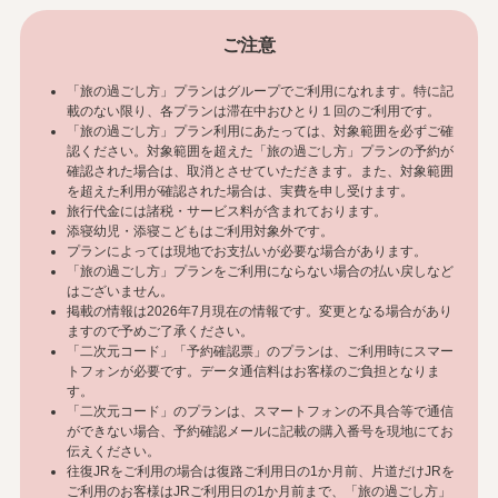
ご注意
「旅の過ごし方」プランはグループでご利用になれます。特に記
載のない限り、各プランは滞在中おひとり１回のご利用です。
「旅の過ごし方」プラン利用にあたっては、対象範囲を必ずご確
認ください。対象範囲を超えた「旅の過ごし方」プランの予約が
確認された場合は、取消とさせていただきます。また、対象範囲
を超えた利用が確認された場合は、実費を申し受けます。
旅行代金には諸税・サービス料が含まれております。
添寝幼児・添寝こどもはご利用対象外です。
プランによっては現地でお支払いが必要な場合があります。
「旅の過ごし方」プランをご利用にならない場合の払い戻しなど
はございません。
掲載の情報は2026年7月現在の情報です。変更となる場合があり
ますので予めご了承ください。
「二次元コード」「予約確認票」のプランは、ご利用時にスマー
トフォンが必要です。データ通信料はお客様のご負担となりま
す。
「二次元コード」のプランは、スマートフォンの不具合等で通信
ができない場合、予約確認メールに記載の購入番号を現地にてお
伝えください。
往復JRをご利用の場合は復路ご利用日の1か月前、片道だけJRを
ご利用のお客様はJRご利用日の1か月前まで、「旅の過ごし方」