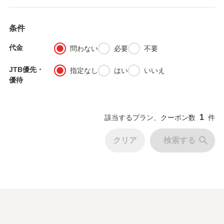
条件
代金
fiber_manual_record
fiber_manual_record
fiber_manual_record
問わない
必要
不要
JTB優先・
fiber_manual_record
fiber_manual_record
fiber_manual_record
指定なし
はい
いいえ
優待
1
該当するプラン、クーポン数
件
search
クリア
検索する