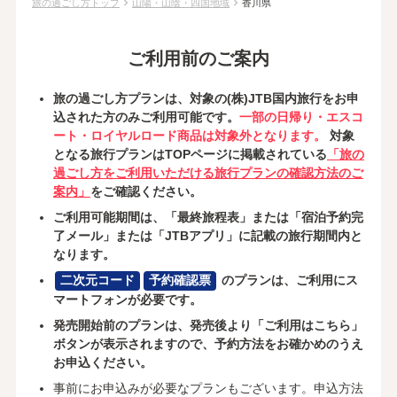
chevron_right
chevron_right
旅の過ごし方トップ
山陽・山陰・四国地域
香川県
ご利用前のご案内
旅の過ごし方プランは、対象の(株)JTB国内旅行をお申
込された方のみご利用可能です。
一部の日帰り・エスコ
ート・ロイヤルロード商品は対象外となります。
対象
となる旅行プランはTOPページに掲載されている
「旅の
過ごし方をご利用いただける旅行プランの確認方法のご
案内」
をご確認ください。
ご利用可能期間は、「最終旅程表」または「宿泊予約完
了メール」または「JTBアプリ」に記載の旅行期間内と
なります。
二次元コード
予約確認票
のプランは、ご利用にス
マートフォンが必要です。
発売開始前のプランは、発売後より「ご利用はこちら」
ボタンが表示されますので、予約方法をお確かめのうえ
お申込ください。
事前にお申込みが必要なプランもございます。申込方法