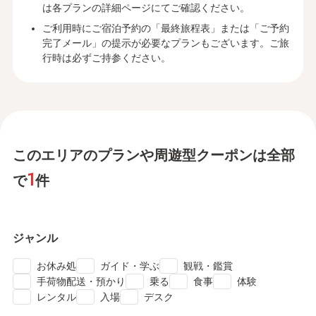
は各プランの詳細ページにてご確認ください。
ご利用時にご宿泊予約の「最終旅程表」または「ご予約
完了メール」の提示が必要なプランもございます。ご旅
行時は必ずご持参ください。
このエリアのプランや周遊型クーポンは全部
1
で
件
ジャンル
check
check
check
お休み処
ガイド・学ぶ
観戦・鑑賞
check
check
check
check
手荷物配送・預かり
乗る
食事
体験
check
check
check
レンタル
入場
デスク