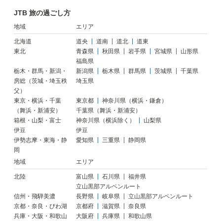
JTB 旅の過ごし方
地域
エリア
北海道
道央
道南
道北
道東
東北
青森県
秋田県
岩手県
宮城県
山形県
福島県
栃木・群馬・新潟・
新潟県
栃木県
群馬県
茨城県
千葉県
房総（茨城・埼玉秩
埼玉県
父）
東京・横浜・千葉
東京都
神奈川県（横浜・鎌倉）
（舞浜・新浦安）
千葉県（舞浜・新浦安）
箱根・山梨・富士
神奈川県（横浜除く）
山梨県
伊豆
伊豆
伊勢志摩・東海・静
愛知県
三重県
静岡県
岡
地域
エリア
北陸
富山県
石川県
福井県
立山黒部アルペンルート
信州・飛騨美濃
長野県
岐阜県
立山黒部アルペンルート
京都・奈良・びわ湖
京都府
滋賀県
奈良県
兵庫・大阪・和歌山
大阪府
兵庫県
和歌山県