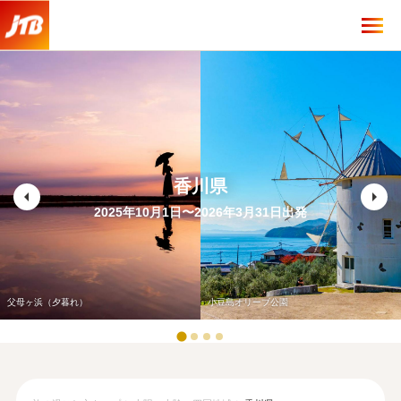
香川県
arrow_left
arrow_right
2025年10月1日〜2026年3月31日出発
父母ヶ浜（夕暮れ）
小豆島オリーブ公園