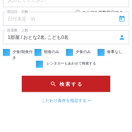
add_circle_outline
宿泊日・日数
エリアを複数指定する
today
部屋数・人数
person
夕食/朝食付
朝食のみ
夕食のみ
食事なし
き
レンタカーもあわせて検索する
search
検 索 す る
chevron_right
こだわり条件を指定する