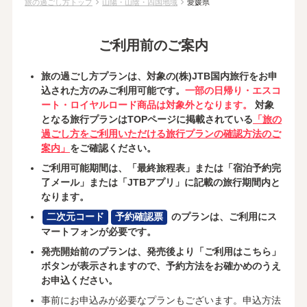
chevron_right
chevron_right
旅の過ごし方トップ
山陽・山陰・四国地域
愛媛県
ご利用前のご案内
旅の過ごし方プランは、対象の(株)JTB国内旅行をお申
込された方のみご利用可能です。
一部の日帰り・エスコ
ート・ロイヤルロード商品は対象外となります。
対象
となる旅行プランはTOPページに掲載されている
「旅の
過ごし方をご利用いただける旅行プランの確認方法のご
案内」
をご確認ください。
ご利用可能期間は、「最終旅程表」または「宿泊予約完
了メール」または「JTBアプリ」に記載の旅行期間内と
なります。
二次元コード
予約確認票
のプランは、ご利用にス
マートフォンが必要です。
発売開始前のプランは、発売後より「ご利用はこちら」
ボタンが表示されますので、予約方法をお確かめのうえ
お申込ください。
事前にお申込みが必要なプランもございます。申込方法