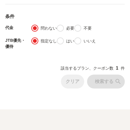
条件
代金
fiber_manual_record
fiber_manual_record
fiber_manual_record
問わない
必要
不要
JTB優先・
fiber_manual_record
fiber_manual_record
fiber_manual_record
指定なし
はい
いいえ
優待
1
該当するプラン、クーポン数
件
search
クリア
検索する