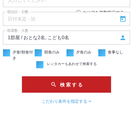
add_circle_outline
宿泊日・日数
エリアを複数指定する
today
部屋数・人数
person
夕食/朝食付
朝食のみ
夕食のみ
食事なし
き
レンタカーもあわせて検索する
search
検 索 す る
chevron_right
こだわり条件を指定する