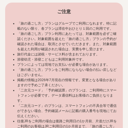
ご注意
「旅の過ごし方」プランはグループでご利用になれます。特に記
載のない限り、各プランは滞在中おひとり１回のご利用です。
「旅の過ごし方」プラン利用にあたっては、対象範囲を必ずご確
認ください。対象範囲を超えた「旅の過ごし方」プランの予約が
確認された場合は、取消とさせていただきます。また、対象範囲
を超えた利用が確認された場合は、実費を申し受けます。
旅行代金には諸税・サービス料が含まれております。
添寝幼児・添寝こどもはご利用対象外です。
プランによっては現地でお支払いが必要な場合があります。
「旅の過ごし方」プランをご利用にならない場合の払い戻しなど
はございません。
掲載の情報は2026年7月現在の情報です。変更となる場合があり
ますので予めご了承ください。
「二次元コード」「予約確認票」のプランは、ご利用時にスマー
トフォンが必要です。データ通信料はお客様のご負担となりま
す。
「二次元コード」のプランは、スマートフォンの不具合等で通信
ができない場合、予約確認メールに記載の購入番号を現地にてお
伝えください。
往復JRをご利用の場合は復路ご利用日の1か月前、片道だけJRを
ご利用のお客様はJRご利用日の1か月前まで、「旅の過ごし方」