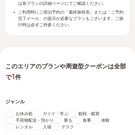
は各プランの詳細ページにてご確認ください。
ご利用時にご宿泊予約の「最終旅程表」または「ご予約
完了メール」の提示が必要なプランもございます。ご旅
行時は必ずご持参ください。
このエリアのプランや周遊型クーポンは全部
1
で
件
ジャンル
check
check
check
お休み処
ガイド・学ぶ
観戦・鑑賞
check
check
check
check
手荷物配送・預かり
乗る
食事
体験
check
check
check
レンタル
入場
デスク