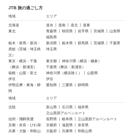
JTB 旅の過ごし方
地域
エリア
北海道
道央
道南
道北
道東
東北
青森県
秋田県
岩手県
宮城県
山形県
福島県
栃木・群馬・新潟・
新潟県
栃木県
群馬県
茨城県
千葉県
房総（茨城・埼玉秩
埼玉県
父）
東京・横浜・千葉
東京都
神奈川県（横浜・鎌倉）
（舞浜・新浦安）
千葉県（舞浜・新浦安）
箱根・山梨・富士
神奈川県（横浜除く）
山梨県
伊豆
伊豆
伊勢志摩・東海・静
愛知県
三重県
静岡県
岡
地域
エリア
北陸
富山県
石川県
福井県
立山黒部アルペンルート
信州・飛騨美濃
長野県
岐阜県
立山黒部アルペンルート
京都・奈良・びわ湖
京都府
滋賀県
奈良県
兵庫・大阪・和歌山
大阪府
兵庫県
和歌山県