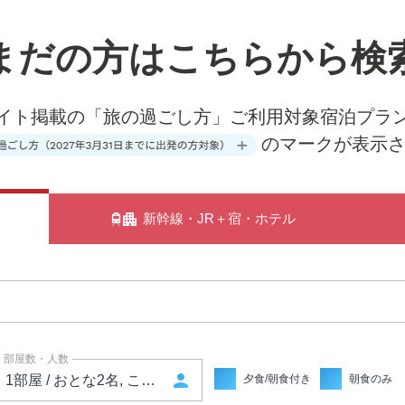
まだの方は
こちらから検
イト掲載の「旅の過ごし方」ご利用対象宿泊プラ
のマークが表示
新幹線・JR＋宿・ホテル
部屋数・人数
person
夕食/朝食付き
朝食のみ