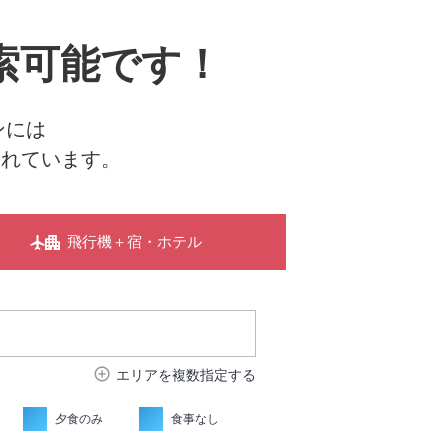
索可能です！
ンには
されています。
飛行機＋宿・ホテル
add_circle_outline
エリアを複数指定する
夕食のみ
食事なし