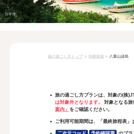
川平湾
chevron_right
chevron_right
旅の過ごし方トップ
沖縄地域
八重山諸島
旅の過ごし方プランは、対象の(株)
は対象外となります。
対象となる旅
案内」
をご確認ください。
ご利用可能期間は、「最終旅程表」
二次元コード
予約確認票
のプラ