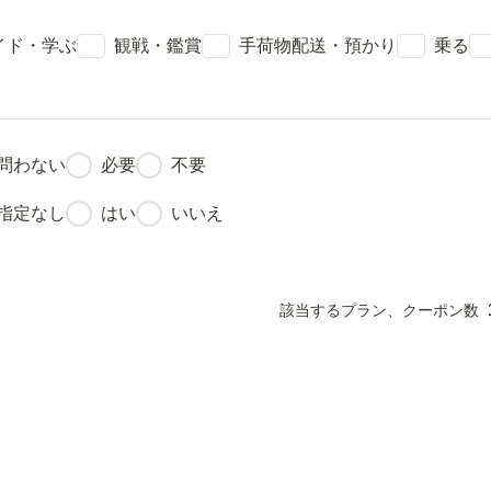
check
check
check
chec
イド・学ぶ
観戦・鑑賞
手荷物配送・預かり
乗る
fiber_manual_record
fiber_manual_record
問わない
必要
不要
fiber_manual_record
fiber_manual_record
指定なし
はい
いいえ
該当するプラン、クーポン数