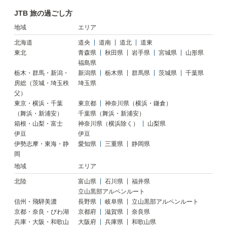
JTB 旅の過ごし方
地域
エリア
北海道
道央
道南
道北
道東
東北
青森県
秋田県
岩手県
宮城県
山形県
福島県
栃木・群馬・新潟・
新潟県
栃木県
群馬県
茨城県
千葉県
房総（茨城・埼玉秩
埼玉県
父）
東京・横浜・千葉
東京都
神奈川県（横浜・鎌倉）
（舞浜・新浦安）
千葉県（舞浜・新浦安）
箱根・山梨・富士
神奈川県（横浜除く）
山梨県
伊豆
伊豆
伊勢志摩・東海・静
愛知県
三重県
静岡県
岡
地域
エリア
北陸
富山県
石川県
福井県
立山黒部アルペンルート
信州・飛騨美濃
長野県
岐阜県
立山黒部アルペンルート
京都・奈良・びわ湖
京都府
滋賀県
奈良県
兵庫・大阪・和歌山
大阪府
兵庫県
和歌山県