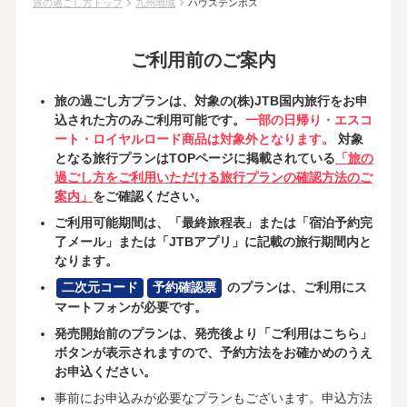
chevron_right
chevron_right
旅の過ごし方トップ
九州地域
ハウステンボス
ご利用前のご案内
旅の過ごし方プランは、対象の(株)JTB国内旅行をお申
込された方のみご利用可能です。
一部の日帰り・エスコ
ート・ロイヤルロード商品は対象外となります。
対象
となる旅行プランはTOPページに掲載されている
「旅の
過ごし方をご利用いただける旅行プランの確認方法のご
案内」
をご確認ください。
ご利用可能期間は、「最終旅程表」または「宿泊予約完
了メール」または「JTBアプリ」に記載の旅行期間内と
なります。
二次元コード
予約確認票
のプランは、ご利用にス
マートフォンが必要です。
発売開始前のプランは、発売後より「ご利用はこちら」
ボタンが表示されますので、予約方法をお確かめのうえ
お申込ください。
事前にお申込みが必要なプランもございます。申込方法