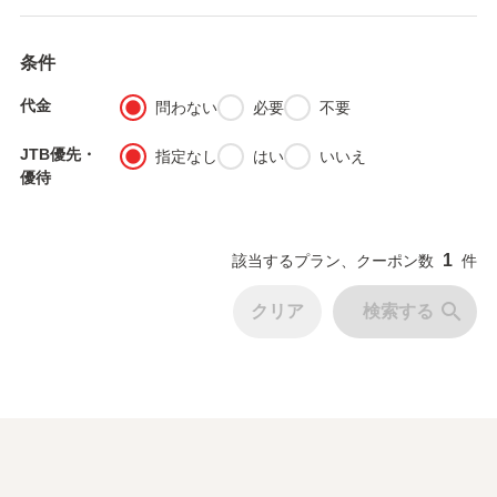
条件
代金
fiber_manual_record
fiber_manual_record
fiber_manual_record
問わない
必要
不要
JTB優先・
fiber_manual_record
fiber_manual_record
fiber_manual_record
指定なし
はい
いいえ
優待
1
該当するプラン、クーポン数
件
search
クリア
検索する