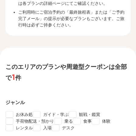
は各プランの詳細ページにてご確認ください。
ご利用時にご宿泊予約の「最終旅程表」または「ご予約
完了メール」の提示が必要なプランもございます。ご旅
行時は必ずご持参ください。
このエリアのプランや周遊型クーポンは全部
1
で
件
ジャンル
check
check
check
お休み処
ガイド・学ぶ
観戦・鑑賞
check
check
check
check
手荷物配送・預かり
乗る
食事
体験
check
check
check
レンタル
入場
デスク