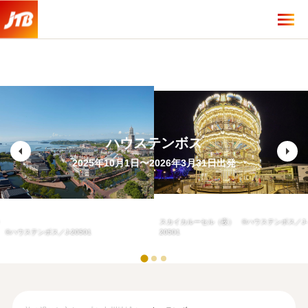
ハウステンボス
arrow_left
arrow_right
2025年10月1日〜2026年3月31日出発
スカイカルーセル（夜） ©ハウステンボス／J-
©ハウステンボス／J-20501
20501