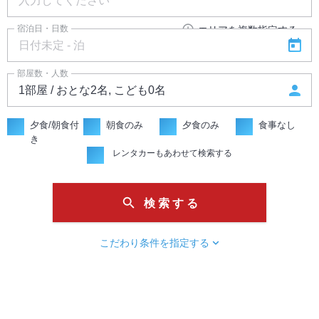
add_circle_outline
宿泊日・日数
エリアを複数指定する
today
部屋数・人数
person
夕食/朝食付
朝食のみ
夕食のみ
食事なし
き
レンタカーもあわせて検索する
search
検 索 す る
chevron_right
こだわり条件を指定する