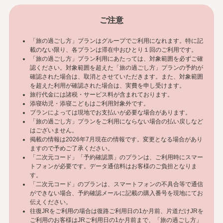
ご注意
「旅の過ごし方」プランはグループでご利用になれます。特に記
載のない限り、各プランは滞在中おひとり１回のご利用です。
「旅の過ごし方」プラン利用にあたっては、対象範囲を必ずご確
認ください。対象範囲を超えた「旅の過ごし方」プランの予約が
確認された場合は、取消とさせていただきます。また、対象範囲
を超えた利用が確認された場合は、実費を申し受けます。
旅行代金には諸税・サービス料が含まれております。
添寝幼児・添寝こどもはご利用対象外です。
プランによっては現地でお支払いが必要な場合があります。
「旅の過ごし方」プランをご利用にならない場合の払い戻しなど
はございません。
掲載の情報は2026年7月現在の情報です。変更となる場合があり
ますので予めご了承ください。
「二次元コード」「予約確認票」のプランは、ご利用時にスマー
トフォンが必要です。データ通信料はお客様のご負担となりま
す。
「二次元コード」のプランは、スマートフォンの不具合等で通信
ができない場合、予約確認メールに記載の購入番号を現地にてお
伝えください。
往復JRをご利用の場合は復路ご利用日の1か月前、片道だけJRを
ご利用のお客様はJRご利用日の1か月前まで、「旅の過ごし方」